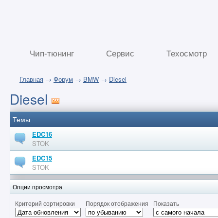
Чип-тюнинг
Сервис
Техосмотр
Главная
→
Форум
→
BMW
→
Diesel
Diesel
Темы
EDC16
STOK
EDC15
STOK
Опции просмотра
Критерий сортировки
Порядок отображения
Показать