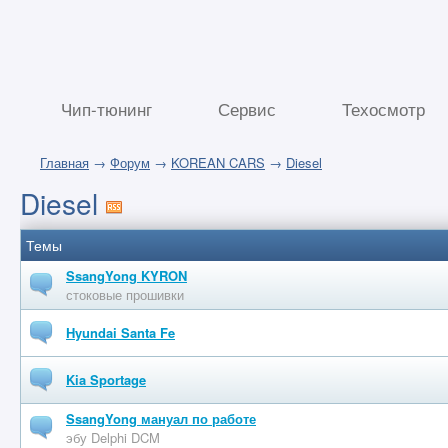
Чип-тюнинг
Сервис
Техосмотр
Главная
→
Форум
→
KOREAN CARS
→
Diesel
Diesel
Темы
SsangYong KYRON
стоковые прошивки
Hyundai Santa Fe
Kia Sportage
SsangYong мануал по работе
эбу Delphi DCM