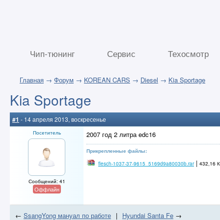
Чип-тюнинг
Сервис
Техосмотр
Главная
→
Форум
→
KOREAN CARS
→
Diesel
→
Kia Sportage
Kia Sportage
#1
- 14 апреля 2013, воскресенье
Посетитель
2007 год 2 литра edc16
Прикрепленные файлы:
|
flesch-1037-37-9615_5169d9a80030b.rar
432,16 К
Сообщений: 41
Оффлайн
←
SsangYong мануал по работе
|
Hyundai Santa Fe
→